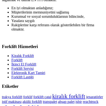
En iyi olmaktan anladığımz;
Müşterilerinin memnuniyetini sağlamış
Kurumsal ve sosyal sorumluluklarının bilincinde,
Yasalara saygılı
Rakiplerine karşı referans olarak gösterilebilen bir firma
olmaktır.
Forklift Hizmetleri
Kiralık Forklift
Forklift
İkinci El Forklift
Forklift Servisi
Elektronik Kart Tamiri
Forklift Lastiği
Etiketler
kiralık forklift
trakya forklift
forklif
forklift çatal
jenaratörler
istif makinası
akülü forklift
transpalet
ahşap palet
işbir
reachtruck