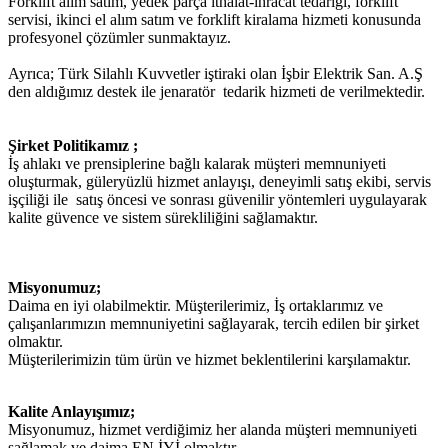
Forklift alım satım, yedek parça ithalat-ihracat tedariğı, forklift
servisi, ikinci el alım satım ve forklift kiralama hizmeti konusunda
profesyonel çözümler sunmaktayız.
Ayrıca; Türk Silahlı Kuvvetler iştiraki olan İşbir Elektrik San. A.Ş
den aldığımız destek ile jenaratör tedarik hizmeti de verilmektedir.
Şirket Politikamız ;
İş ahlakı ve prensiplerine bağlı kalarak müşteri memnuniyeti
oluşturmak, güleryüzlü hizmet anlayışı, deneyimli satış ekibi, servis
işçiliği ile satış öncesi ve sonrası güvenilir yöntemleri uygulayarak
kalite güvence ve sistem sürekliliğini sağlamaktır.
Misyonumuz;
Daima en iyi olabilmektir. Müşterilerimiz, İş ortaklarımız ve
çalışanlarımızın memnuniyetini sağlayarak, tercih edilen bir şirket
olmaktır.
Müşterilerimizin tüm ürün ve hizmet beklentilerini karşılamaktır.
Kalite Anlayışımız;
Misyonumuz, hizmet verdiğimiz her alanda müşteri memnuniyeti
sağlamak ve daima EN İYİ olmaktır.