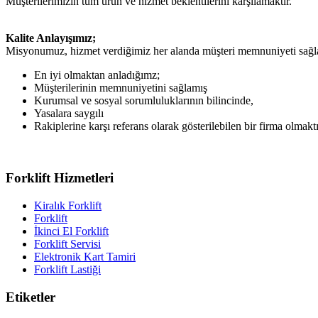
Müşterilerimizin tüm ürün ve hizmet beklentilerini karşılamaktır.
Kalite Anlayışımız;
Misyonumuz, hizmet verdiğimiz her alanda müşteri memnuniyeti sağ
En iyi olmaktan anladığımz;
Müşterilerinin memnuniyetini sağlamış
Kurumsal ve sosyal sorumluluklarının bilincinde,
Yasalara saygılı
Rakiplerine karşı referans olarak gösterilebilen bir firma olmaktı
Forklift Hizmetleri
Kiralık Forklift
Forklift
İkinci El Forklift
Forklift Servisi
Elektronik Kart Tamiri
Forklift Lastiği
Etiketler